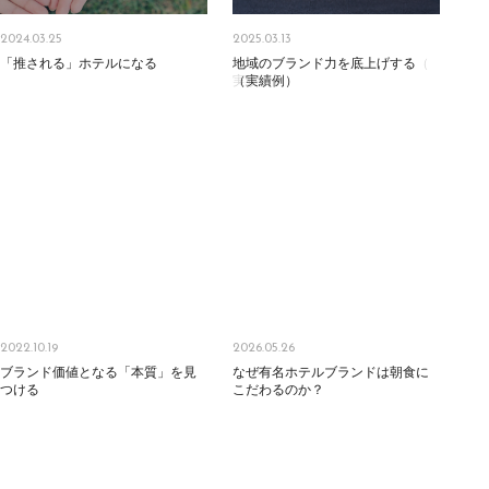
2024.03.25
2025.03.13
「
「推される」ホテルになる
推
さ
れ
る
」
ホ
テ
ル
に
な
る
地
地域のブランド力を底上げする
域
の
ブ
ラ
ン
ド
力
を
底
上
げ
す
る
（
実
（実績例）
績
例
）
2022.10.19
2026.05.26
ブ
ブランド価値となる「本質」を見
ラ
ン
ド
価
値
と
な
る
「
本
質
」
を
見
な
なぜ有名ホテルブランドは朝食に
ぜ
有
名
ホ
テ
ル
ブ
ラ
ン
ド
は
朝
食
に
つ
つける
け
る
こ
こだわるのか？
だ
わ
る
の
か
？