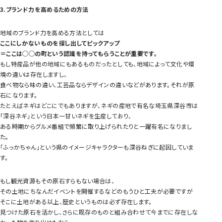
3.ブランド力を高めるための方法
地域のブランド力を高める方法としては
ここにしかないものを探し出してピックアップ
＝ここは◯◯の町という認識を持ってもらうことが重要です。
もし特産品が他の地域にもあるものだったとしても、地域によって文化や環
境の違いは存在しますし、
食べ物なら味の違い、工芸品ならデザインの違いなどがあります。それが原
石になります。
たとえばネギはどこにでもありますが、ネギの産地で有名な埼玉県深谷市は
「深谷ネギ」という日本一甘いネギを生産しており、
ある時期からグルメ番組で頻繁に取り上げられたりと一躍有名になりまし
た。
「ふっかちゃん」という県のイメージキャラクターも深谷ねぎに起因していま
す。
もし観光資源もその原石すらもない場合は、
その土地にちなんだイベントを開催するなどのもうひと工夫が必要ですが
そこに土地がある以上、歴史というものは必ず存在します。
見つけた原石を活かし、さらに既存のものと組み合わせて今までに存在しな