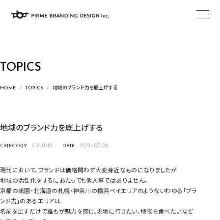
TOPICS
地域のブランド力を底上げする
現
HOME
TOPICS
在
の
ペ
地域のブランド力を底上げする
ー
ジ
COLUMN
CATEGORY
DATE
2024.07.08
の
位
現代において、ブランドは価格問わず大変身近なものになりましたが
置
地域の活性化をするにあたっても他人事ではありません。
京都の祇園・北海道の札幌・神奈川の横浜ベイエリアのようないわゆる「ブラ
ンド力」のあるエリアは
名前を出すだけで誰もが魅力を感じ、現地に行きたい、地物を食べたいなど