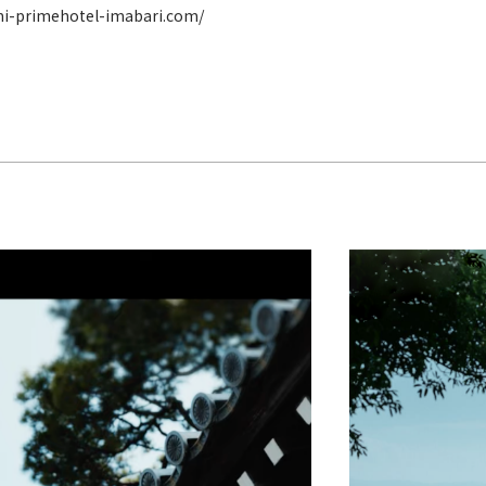
mi-primehotel-imabari.com/